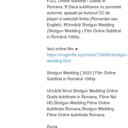
FULL Online Subtitrat / Dublat in 
Romana. ❗❗️️ Daca subtitrarea nu porneste 
automat, apasati pe butonul CC de 
player si selectati limba (Romanian sau 
English). ❗❗️️Urmăriți Shotgun Wedding 
(Shotgun Wedding ) Film Online Subtitrat 
in Română 1080p.
Vezi online film ➤ 
https://mugenflix.xyz/movie/758009/shotgun-
wedding.html
Shotgun Wedding [ 2023 ] Film Online 
Subtitrat in Română 1080p
Urmăriți filmul Shotgun Wedding Online 
Gratis 𝐒ubtitrate in Romana, Filme Noi 
HD,Shotgun Wedding Filme Online 
𝐒ubtitrate Romana,Shotgun Wedding 
Filme Online 𝐒ubtitrate Romana
Regia